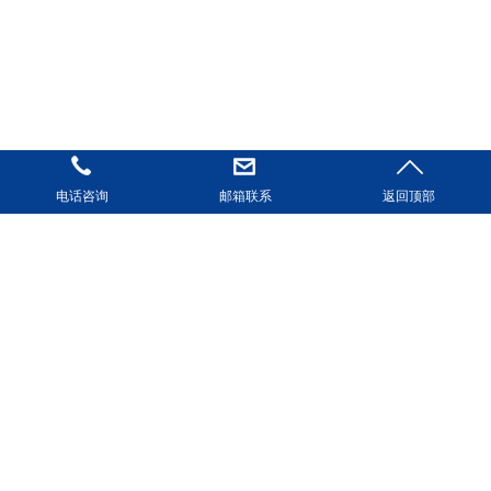
电话咨询
邮箱联系
返回顶部
您的位置：
首页
->
扬润电子产品中心
->
BTN液晶屏
LCD段码屏
COG点阵液晶模组
TFT彩屏