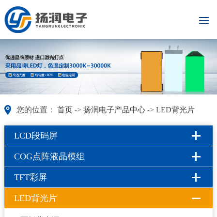
您的位置：
首页
->
扬润电子产品中心
->
LED背光片
LCD段码屏
COG点阵液晶模组
TFT彩屏
LED背光片