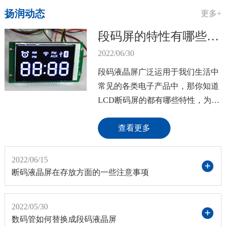
扬润动态
更多+
段码屏的特性有哪些，缺点又有哪些？
2022/06/30
段码液晶屏广泛运用于我们生活中
常见的各类电子产品中，那你知道
LCD断码屏的都有哪些特性，为什
么那么产品都会使用它吗？缺点又
查看更多
有哪些呢？1、容易固定且装配简
单，可直接焊接针脚固定; 2、驱动
程序编写简单 3、价格低廉; 4、对
2022/06/15
比度高，在阳光下也可以清晰的显
断码液晶屏在存放方面的一些注意事项
示; 5、功耗低，一颗小纽扣电池都
可以让他工作几年，如计算器上的
2022/05/30
显示屏; 6、寿命长!一般段码液晶...
数码管如何替换成段码液晶屏